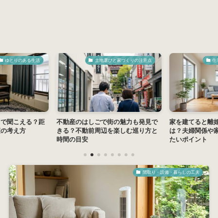
ゆとりのある生活
土地選びと家づくりの注意点
住
まで聞こえる？距
不動産のはしごで街の魅力も発見で
家を建てると離
策の考え方
きる？不動前周辺を楽しむ巡り方と
は？夫婦関係や
時間の目安
たいポイント
間取り・設備・暮らしの工夫