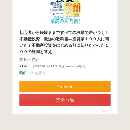
初心者から経験者まですべての段階で差がつく！
不動産投資 最強の教科書―投資家１００人に聞
いた！不動産投資をはじめる前に知りたかった１
００の疑問と答え
著:鈴木 宏史
¥1,485
（2026/07/14 14:34時点 | Amazon調べ）
口コミを見る
Amazon
楽天市場
ポチップ