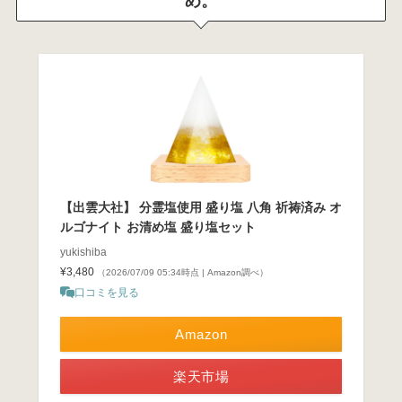
め。
【出雲大社】 分霊塩使用 盛り塩 八角 祈祷済み オ
ルゴナイト お清め塩 盛り塩セット
yukishiba
¥3,480
（2026/07/09 05:34時点 | Amazon調べ）
口コミを見る
Amazon
楽天市場