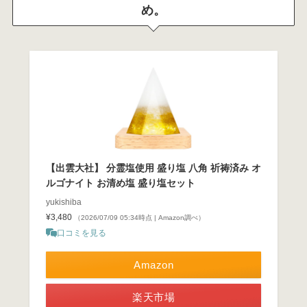
め。
【出雲大社】 分霊塩使用 盛り塩 八角 祈祷済み オ
ルゴナイト お清め塩 盛り塩セット
yukishiba
¥3,480
（2026/07/09 05:34時点 | Amazon調べ）
口コミを見る
Amazon
楽天市場