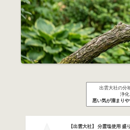
出雲大社の分祀
浄化
悪い気が溜まりや
【出雲大社】 分霊塩使用 盛り