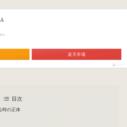
LL
n調べ）
楽天市場
ポチップ
目次
る時の正体