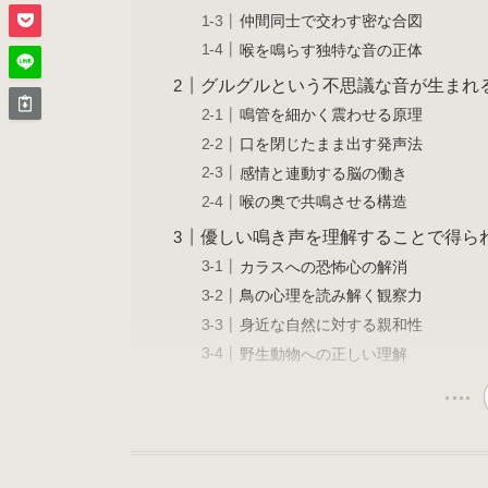
仲間同士で交わす密な合図
喉を鳴らす独特な音の正体
グルグルという不思議な音が生まれ
鳴管を細かく震わせる原理
口を閉じたまま出す発声法
感情と連動する脳の働き
喉の奥で共鳴させる構造
優しい鳴き声を理解することで得ら
カラスへの恐怖心の解消
鳥の心理を読み解く観察力
身近な自然に対する親和性
野生動物への正しい理解