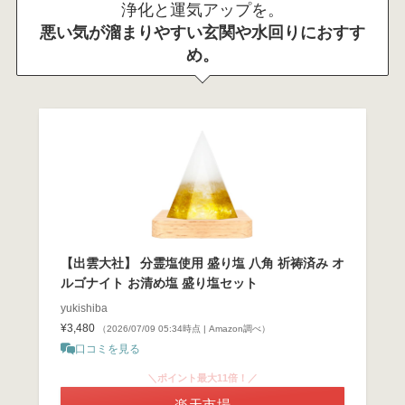
浄化と運気アップを。
悪い気が溜まりやすい玄関や水回りにおすす
め。
【出雲大社】 分霊塩使用 盛り塩 八角 祈祷済み オ
ルゴナイト お清め塩 盛り塩セット
yukishiba
¥3,480
（2026/07/09 05:34時点 | Amazon調べ）
口コミを見る
＼ポイント最大11倍！／
楽天市場