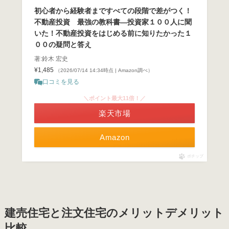
初心者から経験者まですべての段階で差がつく！
不動産投資 最強の教科書―投資家１００人に聞
いた！不動産投資をはじめる前に知りたかった１
００の疑問と答え
著:鈴木 宏史
¥1,485
（2026/07/14 14:34時点 | Amazon調べ）
口コミを見る
＼ポイント最大11倍！／
楽天市場
Amazon
ポチップ
建売住宅と注文住宅のメリットデメリット
比較