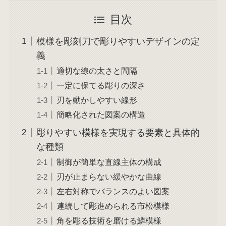
目次
模様を彫刻刀で彫りやすいデザインの定
義
適切な線の太さと間隔
一定に保てる彫りの深さ
刃を動かしやすい線形
簡略化された図案の構造
彫りやすい模様を実現する要素と具体的
な種類
制御が簡単な直線主体の構成
刃が止まらない緩やかな曲線
左右対称でバランスのよい図案
連続して彫進められる市松模様
角を彫る技術を磨ける鱗模様