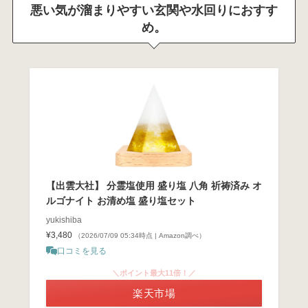
悪い気が溜まりやすい玄関や水回りにおすす
め。
【出雲大社】 分霊塩使用 盛り塩 八角 祈祷済み オ
ルゴナイト お清め塩 盛り塩セット
yukishiba
¥3,480
（2026/07/09 05:34時点 | Amazon調べ）
口コミを見る
＼ポイント最大11倍！／
楽天市場