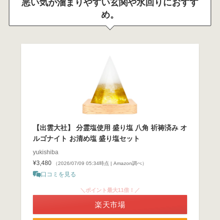
悪い気が溜まりやすい玄関や水回りにおすす
め。
【出雲大社】 分霊塩使用 盛り塩 八角 祈祷済み オ
ルゴナイト お清め塩 盛り塩セット
yukishiba
¥3,480
（2026/07/09 05:34時点 | Amazon調べ）
口コミを見る
＼ポイント最大11倍！／
楽天市場