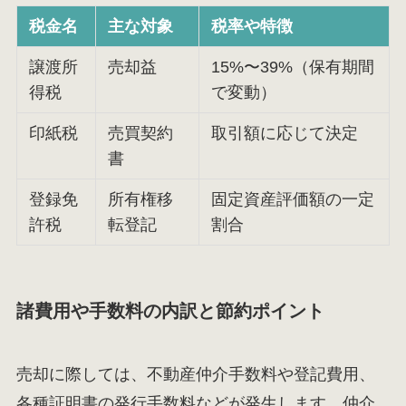
税金名
主な対象
税率や特徴
譲渡所
売却益
15%〜39%（保有期間
得税
で変動）
印紙税
売買契約
取引額に応じて決定
書
登録免
所有権移
固定資産評価額の一定
許税
転登記
割合
諸費用や手数料の内訳と節約ポイント
売却に際しては、不動産仲介手数料や登記費用、
各種証明書の発行手数料などが発生します。仲介