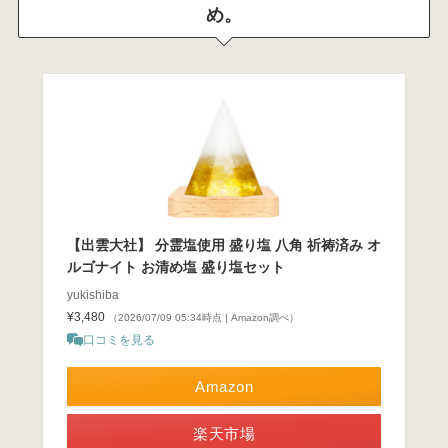
め。
【出雲大社】 分霊塩使用 盛り塩 八角 祈祷済み オ
ルゴナイト お清め塩 盛り塩セット
yukishiba
¥3,480
（2026/07/09 05:34時点 | Amazon調べ）
口コミを見る
Amazon
楽天市場