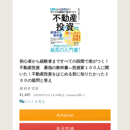
初心者から経験者まですべての段階で差がつく！
不動産投資 最強の教科書―投資家１００人に聞
いた！不動産投資をはじめる前に知りたかった１
００の疑問と答え
著:鈴木 宏史
¥1,485
（2026/07/14 14:34時点 | Amazon調べ）
口コミを見る
Amazon
楽天市場