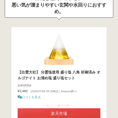
悪い気が溜まりやすい玄関や水回りにおすす
め。
【出雲大社】 分霊塩使用 盛り塩 八角 祈祷済み オ
ルゴナイト お清め塩 盛り塩セット
yukishiba
¥3,480
（2026/07/09 05:34時点 | Amazon調べ）
口コミを見る
＼ポイント最大11倍！／
楽天市場