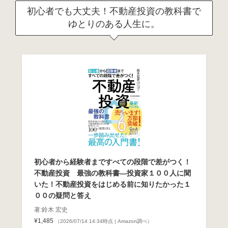
初心者でも大丈夫！不動産投資の教科書で
ゆとりのある人生に。
初心者から経験者まですべての段階で差がつく！
不動産投資 最強の教科書―投資家１００人に聞
いた！不動産投資をはじめる前に知りたかった１
００の疑問と答え
著:鈴木 宏史
¥1,485
（2026/07/14 14:34時点 | Amazon調べ）