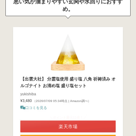
悪い気が溜まりやすい玄関や水回りにおすす
め。
【出雲大社】 分霊塩使用 盛り塩 八角 祈祷済み オ
ルゴナイト お清め塩 盛り塩セット
yukishiba
¥3,480
（2026/07/09 05:34時点 | Amazon調べ）
口コミを見る
＼ポイント最大11倍！／
楽天市場