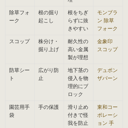
除草フォ
根の掘り
根をちぎ
モンブラ
ーク
起こし
らずに抜
ン 除草
きやすい
フォーク
スコップ
株分け・
耐久性の
金象印
掘り上げ
高い金属
スコップ
製が理想
防草シー
広がり防
地下茎の
デュポン
ト
止
侵入を物
ザバーン
理的にブ
ロック
園芸用手
手の保護
滑り止め
東和コー
袋
付きで怪
ポレーシ
我を防止
ョン 手