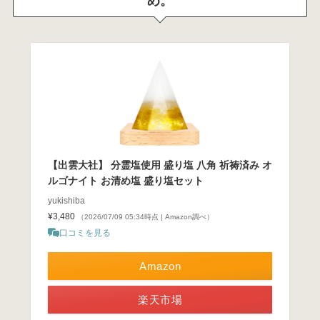
め。
【出雲大社】 分霊塩使用 盛り塩 八角 祈祷済み オ
ルゴナイト お清め塩 盛り塩セット
yukishiba
¥3,480
（2026/07/09 05:34時点 | Amazon調べ）
口コミを見る
Amazon
楽天市場