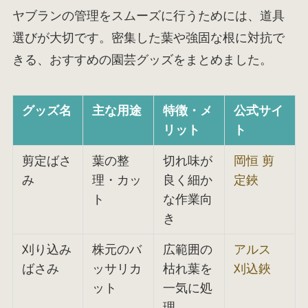
ヤブランの管理をスムーズに行うためには、道具
選びが大切です。密集した葉や強固な根に対抗で
きる、おすすめの園芸グッズをまとめました。
グッズ名
主な用途
特徴・メ
公式サイ
リット
ト
剪定ばさ
葉の整
切れ味が
岡恒 剪
み
理・カッ
良く細か
定鋏
ト
な作業向
き
刈り込み
株元のバ
広範囲の
アルス
ばさみ
ッサリカ
枯れ葉を
刈込鋏
ット
一気に処
理