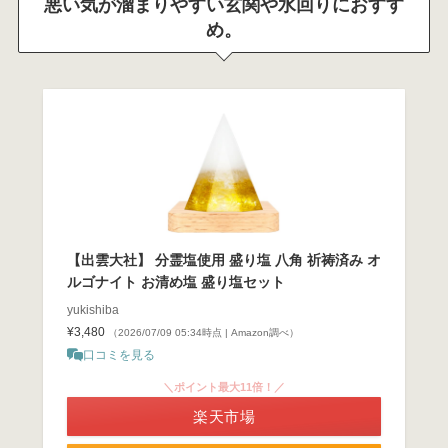
悪い気が溜まりやすい玄関や水回りにおすす
め。
【出雲大社】 分霊塩使用 盛り塩 八角 祈祷済み オ
ルゴナイト お清め塩 盛り塩セット
yukishiba
¥3,480
（2026/07/09 05:34時点 | Amazon調べ）
口コミを見る
＼ポイント最大11倍！／
楽天市場