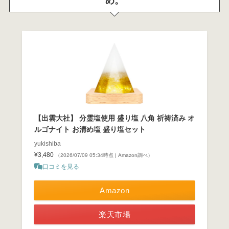
め。
【出雲大社】 分霊塩使用 盛り塩 八角 祈祷済み オ
ルゴナイト お清め塩 盛り塩セット
yukishiba
¥3,480
（2026/07/09 05:34時点 | Amazon調べ）
口コミを見る
Amazon
楽天市場