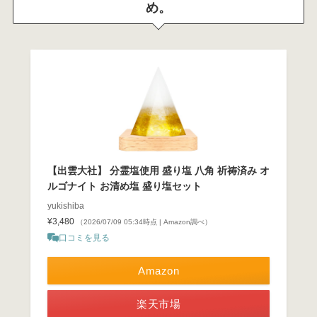
め。
【出雲大社】 分霊塩使用 盛り塩 八角 祈祷済み オ
ルゴナイト お清め塩 盛り塩セット
yukishiba
¥3,480
（2026/07/09 05:34時点 | Amazon調べ）
口コミを見る
Amazon
楽天市場