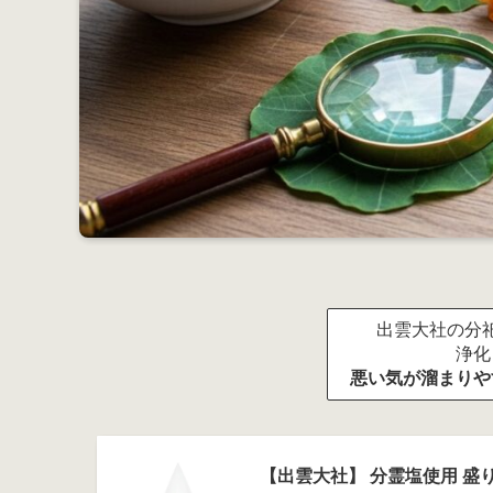
出雲大社の分祀
浄化
悪い気が溜まりや
【出雲大社】 分霊塩使用 盛り