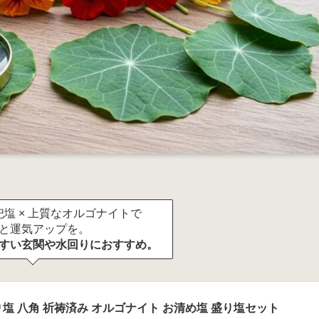
塩 × 上質なオルゴナイトで
と運気アップを。
すい玄関や水回りにおすすめ。
塩 八角 祈祷済み オルゴナイト お清め塩 盛り塩セット