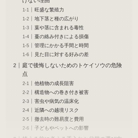
けない理由
旺盛な繁殖力
地下茎と種の広がり
葉や茎に含まれる毒性
蔓の絡み付きによる損傷
管理にかかる手間と時間
見た目に対する好みの差
庭で後悔しないためのトケイソウの危険
点
他植物の成長阻害
構造物への巻き付き被害
害虫や病気の温床化
近隣への越境リスク
撤去時の難易度と費用
子どもやペットへの影響