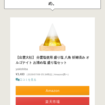
め。
【出雲大社】 分霊塩使用 盛り塩 八角 祈祷済み オ
ルゴナイト お清め塩 盛り塩セット
yukishiba
¥3,480
（2026/07/09 05:34時点 | Amazon調べ）
口コミを見る
Amazon
楽天市場