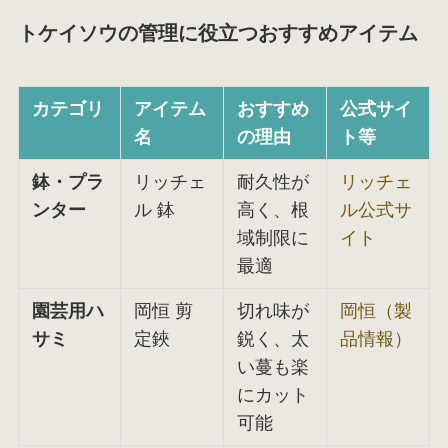
トケイソウの管理に役立つおすすめアイテム
カテゴリ
アイテム
おすすめ
公式サイ
名
の理由
ト等
鉢・プラ
リッチェ
耐久性が
リッチェ
ンター
ル 鉢
高く、根
ル公式サ
域制限に
イト
最適
園芸用ハ
岡恒 剪
切れ味が
岡恒（製
サミ
定鋏
鋭く、太
品情報）
い蔓も楽
にカット
可能