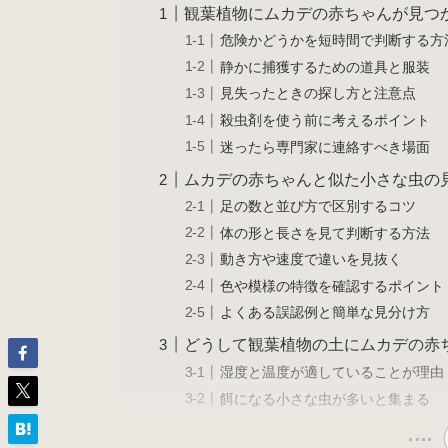
観葉植物にムカデの赤ちゃんが見つ
危険かどうかを短時間で判断する方
静かに捕獲するための道具と服装
見失ったときの探し方と注意点
殺虫剤を使う前に考えるポイント
迷ったら専門家に連絡すべき場面
ムカデの赤ちゃんと似た小さな虫の
足の数と並び方で区別するコツ
体の形と長さを見て判断する方法
動き方や速度で違いを見抜く
色や模様の特徴を確認するポイント
よくある誤認例と簡単な見分け方
どうして観葉植物の土にムカデの赤
湿度と温度が適していることが理由
餌になる小さな虫が多いと集まる