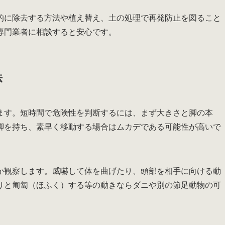
的に除去する方法や植え替え、土の処理で再発防止を図ること
専門業者に相談すると安心です。
法
ます。短時間で危険性を判断するには、まず大きさと脚の本
脚を持ち、素早く移動する場合はムカデである可能性が高いで
か観察します。威嚇して体を曲げたり、頭部を相手に向ける動
りと匍匐（ほふく）する等の動きならダニや別の節足動物の可