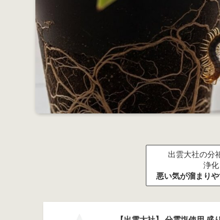
出雲大社の分祀
浄化
悪い気が溜まりや
【出雲大社】 分霊塩使用 盛り