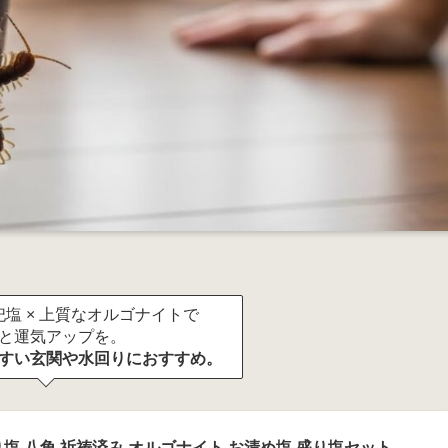
塩 × 上質なオルゴナイトで
と運気アップを。
すい玄関や水回りにおすすめ。
塩 八角 祈祷済み オルゴナイト お清め塩 盛り塩セット