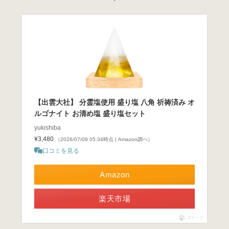
【出雲大社】 分霊塩使用 盛り塩 八角 祈祷済み オ
ルゴナイト お清め塩 盛り塩セット
yukishiba
¥3,480
（2026/07/09 05:34時点 | Amazon調べ）
口コミを見る
Amazon
楽天市場
ポチップ