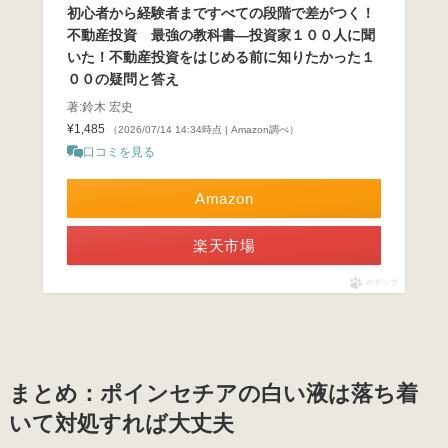
初心者から経験者まですべての段階で差がつく！
不動産投資 最強の教科書―投資家１００人に聞
いた！不動産投資をはじめる前に知りたかった１
００の疑問と答え
著:鈴木 宏史
¥1,485
（2026/07/14 14:34時点 | Amazon調べ）
口コミを見る
Amazon
楽天市場
ポチップ
まとめ：ポインセチアの白い液は落ち着
いて対処すれば大丈夫