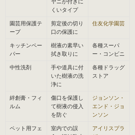
ヤニが付きに
くいタイプ
園芸用保護テ
剪定後の切り
住友化学園芸
ープ
口の保護に
キッチンペー
樹液の素早い
各種スーパ
パー
拭き取りに
ー・コンビニ
中性洗剤
手や道具に付
各種ドラッグ
いた樹液の洗
ストア
浄に
絆創膏・フィ
傷口を保護し
ジョンソン・
ルム
て樹液の侵入
エンド・ジョ
を防ぐ
ンソン
ペット用フェ
室内での誤
アイリスプラ