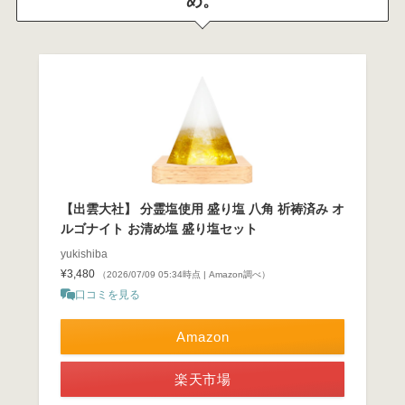
め。
【出雲大社】 分霊塩使用 盛り塩 八角 祈祷済み オ
ルゴナイト お清め塩 盛り塩セット
yukishiba
¥3,480
（2026/07/09 05:34時点 | Amazon調べ）
口コミを見る
Amazon
楽天市場