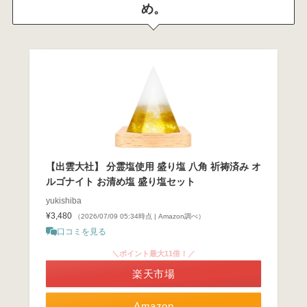
め。
【出雲大社】 分霊塩使用 盛り塩 八角 祈祷済み オ
ルゴナイト お清め塩 盛り塩セット
yukishiba
¥3,480
（2026/07/09 05:34時点 | Amazon調べ）
口コミを見る
＼ポイント最大11倍！／
楽天市場
Amazon