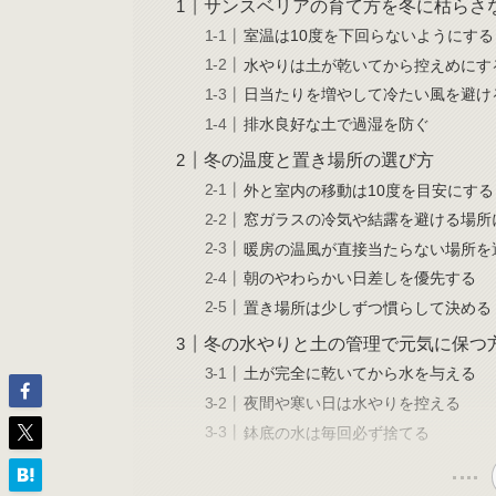
サンスベリアの育て方を冬に枯らさ
室温は10度を下回らないようにする
水やりは土が乾いてから控えめにす
日当たりを増やして冷たい風を避け
排水良好な土で過湿を防ぐ
冬の温度と置き場所の選び方
外と室内の移動は10度を目安にする
窓ガラスの冷気や結露を避ける場所
暖房の温風が直接当たらない場所を
朝のやわらかい日差しを優先する
置き場所は少しずつ慣らして決める
冬の水やりと土の管理で元気に保つ
土が完全に乾いてから水を与える
夜間や寒い日は水やりを控える
鉢底の水は毎回必ず捨てる