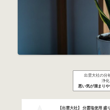
出雲大社の分祀
浄化
悪い気が溜まりや
【出雲大社】 分霊塩使用 盛り