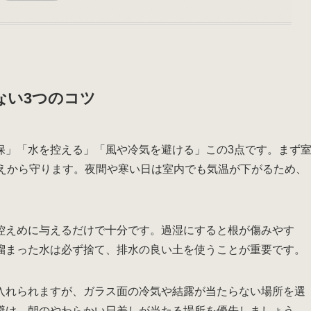
ない3つのコツ
保」「水を控える」「風や冷気を避ける」この3点です。まず
冷えから守ります。夜間や寒い日は室内でも気温が下がるため、
。
控えめに与えるだけで十分です。過湿にすると根が傷みやす
溜まった水は必ず捨て、排水の良い土を使うことが重要です。
入れられますが、ガラス面の冷気や結露が当たらない場所を選
避け、朝のやわらかい日差しが当たる場所を優先しましょう。