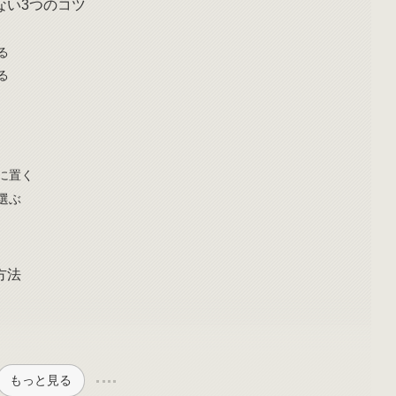
ない3つのコツ
る
る
に置く
選ぶ
方法
もっと見る