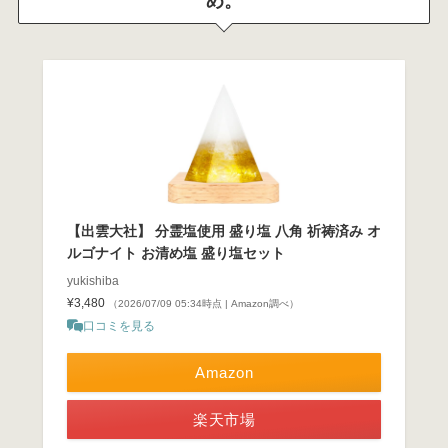
め。
【出雲大社】 分霊塩使用 盛り塩 八角 祈祷済み オ
ルゴナイト お清め塩 盛り塩セット
yukishiba
¥3,480
（2026/07/09 05:34時点 | Amazon調べ）
口コミを見る
Amazon
楽天市場