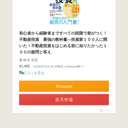
初心者から経験者まですべての段階で差がつく！
不動産投資 最強の教科書―投資家１００人に聞
いた！不動産投資をはじめる前に知りたかった１
００の疑問と答え
著:鈴木 宏史
¥1,485
（2026/07/14 14:34時点 | Amazon調べ）
口コミを見る
Amazon
楽天市場
ポチップ