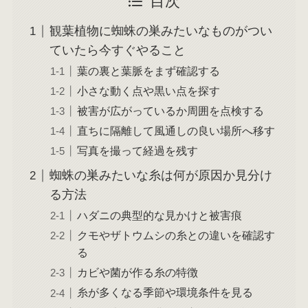
目次
観葉植物に蜘蛛の巣みたいなものがつい
ていたら今すぐやること
葉の裏と葉脈をまず確認する
小さな動く点や黒い点を探す
被害が広がっているか周囲を点検する
直ちに隔離して風通しの良い場所へ移す
写真を撮って経過を残す
蜘蛛の巣みたいな糸は何が原因か見分け
る方法
ハダニの典型的な見かけと被害痕
クモやザトウムシの糸との違いを確認す
る
カビや菌が作る糸の特徴
糸が多くなる季節や環境条件を見る