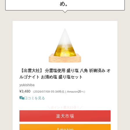
め。
【出雲大社】 分霊塩使用 盛り塩 八角 祈祷済み オ
ルゴナイト お清め塩 盛り塩セット
yukishiba
¥3,480
（2026/07/09 05:34時点 | Amazon調べ）
口コミを見る
＼ポイント最大11倍！／
楽天市場
Amazon