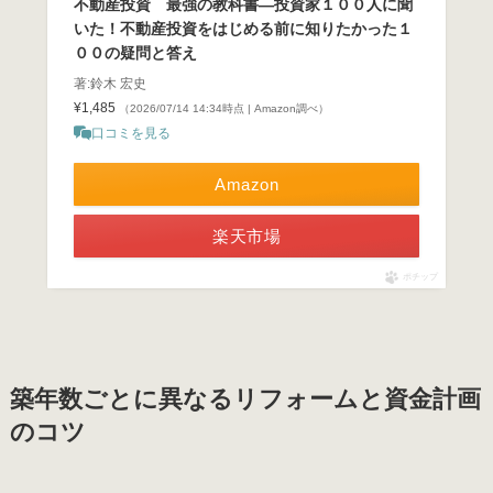
不動産投資 最強の教科書―投資家１００人に聞
いた！不動産投資をはじめる前に知りたかった１
００の疑問と答え
著:鈴木 宏史
¥1,485
（2026/07/14 14:34時点 | Amazon調べ）
口コミを見る
Amazon
楽天市場
ポチップ
築年数ごとに異なるリフォームと資金計画
のコツ