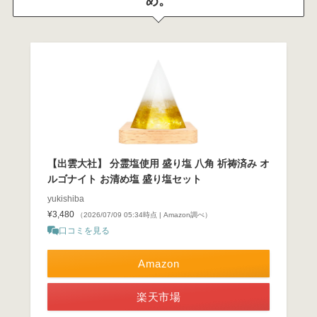
め。
【出雲大社】 分霊塩使用 盛り塩 八角 祈祷済み オ
ルゴナイト お清め塩 盛り塩セット
yukishiba
¥3,480
（2026/07/09 05:34時点 | Amazon調べ）
口コミを見る
Amazon
楽天市場