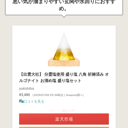
悪い気が溜まりやすい玄関や水回りにおすす
め。
【出雲大社】 分霊塩使用 盛り塩 八角 祈祷済み オ
ルゴナイト お清め塩 盛り塩セット
yukishiba
¥3,480
（2026/07/09 05:34時点 | Amazon調べ）
口コミを見る
＼ポイント最大11倍！／
楽天市場