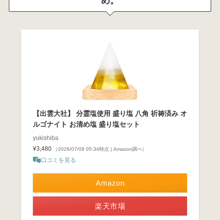
め。
【出雲大社】 分霊塩使用 盛り塩 八角 祈祷済み オ
ルゴナイト お清め塩 盛り塩セット
yukishiba
¥3,480
（2026/07/09 05:34時点 | Amazon調べ）
口コミを見る
Amazon
楽天市場