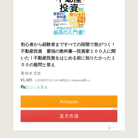
初心者から経験者まですべての段階で差がつく！
不動産投資 最強の教科書―投資家１００人に聞
いた！不動産投資をはじめる前に知りたかった１
００の疑問と答え
著:鈴木 宏史
¥1,485
（2026/07/14 14:34時点 | Amazon調べ）
口コミを見る
Amazon
楽天市場
ポチップ