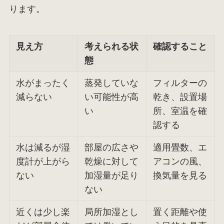
ります。
見え方
考えられる状
確認すること
態
水がまったく
蒸発していな
フィルターの
減らない
い可能性が高
乾き、設置場
い
所、室温を確
認する
水は減るが湿
部屋の広さや
適用畳数、エ
度計が上がら
乾燥に対して
アコンの風、
ない
加湿量が足り
換気量を見る
ない
近くは少し楽
局所加湿とし
置く距離や使