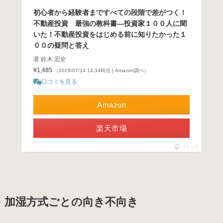
初心者から経験者まですべての段階で差がつく！
不動産投資 最強の教科書―投資家１００人に聞
いた！不動産投資をはじめる前に知りたかった１
００の疑問と答え
著:鈴木 宏史
¥1,485
（2026/07/14 14:34時点 | Amazon調べ）
口コミを見る
Amazon
楽天市場
ポチップ
加湿方式ごとの向き不向き