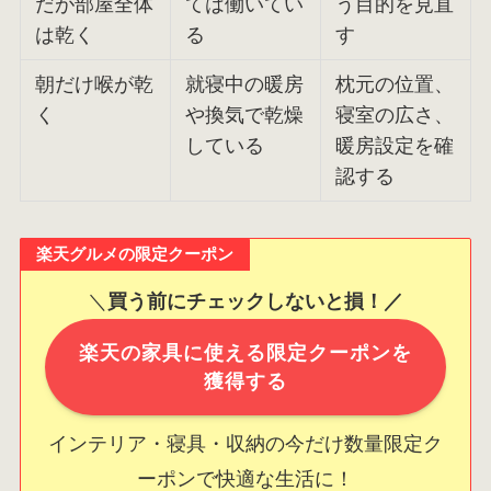
だが部屋全体
ては働いてい
う目的を見直
は乾く
る
す
朝だけ喉が乾
就寝中の暖房
枕元の位置、
く
や換気で乾燥
寝室の広さ、
している
暖房設定を確
認する
楽天グルメの限定クーポン
＼
買う前にチェックしないと損！／
楽天の家具に使える限定クーポンを
獲得する
インテリア・寝具・収納の今だけ数量限定ク
ーポンで快適な生活に！