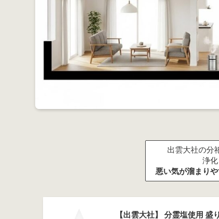
出雲大社の分祀
浄化
悪い気が溜まりや
【出雲大社】 分霊塩使用 盛り