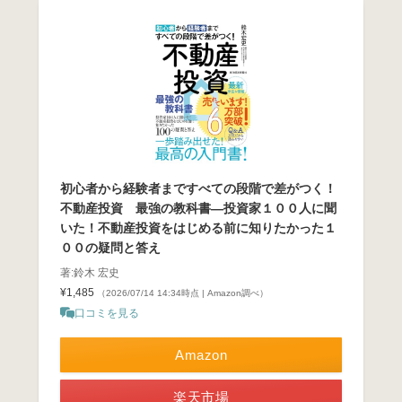
初心者から経験者まですべての段階で差がつく！
不動産投資 最強の教科書―投資家１００人に聞
いた！不動産投資をはじめる前に知りたかった１
００の疑問と答え
著:鈴木 宏史
¥1,485
（2026/07/14 14:34時点 | Amazon調べ）
口コミを見る
Amazon
楽天市場