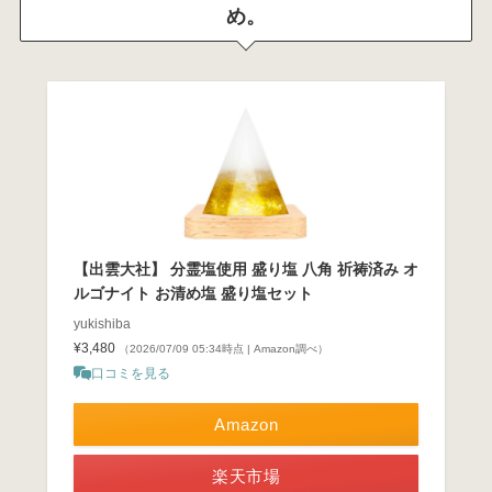
め。
【出雲大社】 分霊塩使用 盛り塩 八角 祈祷済み オ
ルゴナイト お清め塩 盛り塩セット
yukishiba
¥3,480
（2026/07/09 05:34時点 | Amazon調べ）
口コミを見る
Amazon
楽天市場