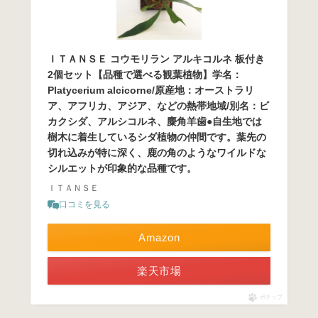
ＩＴＡＮＳＥ コウモリラン アルキコルネ 板付き
2個セット【品種で選べる観葉植物】学名：
Platycerium alcicorne/原産地：オーストラリ
ア、アフリカ、アジア、などの熱帯地域/別名：ビ
カクシダ、アルシコルネ、麋角羊歯●自生地では
樹木に着生しているシダ植物の仲間です。葉先の
切れ込みが特に深く、鹿の角のようなワイルドな
シルエットが印象的な品種です。
ＩＴＡＮＳＥ
口コミを見る
Amazon
楽天市場
ポチップ