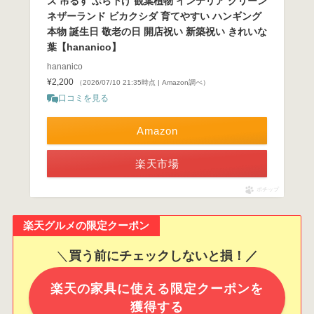
ズ 吊るす ぶら下げ 観葉植物 インテリア グリーン
ネザーランド ビカクシダ 育てやすい ハンギング
本物 誕生日 敬老の日 開店祝い 新築祝い きれいな
葉【hananico】
hananico
¥2,200
（2026/07/10 21:35時点 | Amazon調べ）
口コミを見る
Amazon
楽天市場
ポチップ
楽天グルメの限定クーポン
＼
買う前にチェックしないと損！／
楽天の家具に使える限定クーポンを
獲得する