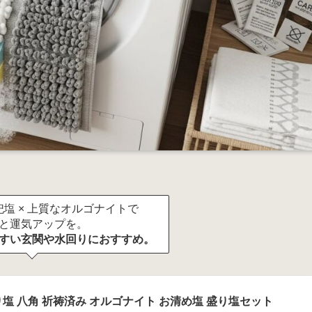
塩 × 上質なオルゴナイトで
と運気アップを。
すい玄関や水回りにおすすめ。
塩 八角 祈祷済み オルゴナイト お清め塩 盛り塩セット