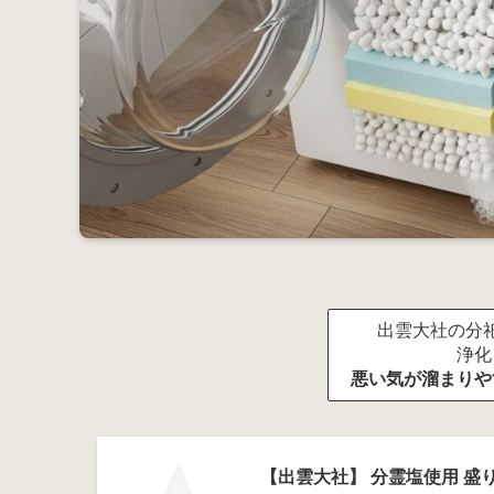
出雲大社の分祀
浄化
悪い気が溜まりや
【出雲大社】 分霊塩使用 盛り