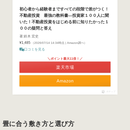
初心者から経験者まですべての段階で差がつく！
不動産投資 最強の教科書―投資家１００人に聞
いた！不動産投資をはじめる前に知りたかった１
００の疑問と答え
著:鈴木 宏史
¥1,485
（2026/07/14 14:34時点 | Amazon調べ）
口コミを見る
＼ポイント最大11倍！／
楽天市場
Amazon
ポチップ
畳に合う敷き方と選び方