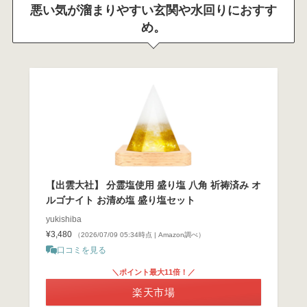
悪い気が溜まりやすい玄関や水回りにおすす
め。
【出雲大社】 分霊塩使用 盛り塩 八角 祈祷済み オ
ルゴナイト お清め塩 盛り塩セット
yukishiba
¥3,480
（2026/07/09 05:34時点 | Amazon調べ）
口コミを見る
＼ポイント最大11倍！／
楽天市場