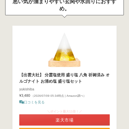
悪い気が溜まりやすい玄関や水回りにおすす
め。
【出雲大社】 分霊塩使用 盛り塩 八角 祈祷済み オ
ルゴナイト お清め塩 盛り塩セット
yukishiba
¥3,480
（2026/07/09 05:34時点 | Amazon調べ）
口コミを見る
＼ポイント最大11倍！／
楽天市場