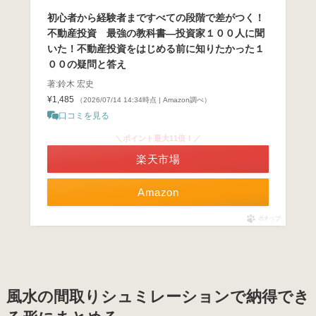
初心者から経験者まですべての段階で差がつく！
不動産投資 最強の教科書―投資家１００人に聞
いた！不動産投資をはじめる前に知りたかった１
００の疑問と答え
著:鈴木 宏史
¥1,485
（2026/07/14 14:34時点 | Amazon調べ）
口コミを見る
＼ポイント最大11倍！／
楽天市場
Amazon
ポチップ
風水の間取りシュミレーションで納得でき