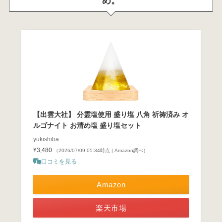
め。
【出雲大社】 分霊塩使用 盛り塩 八角 祈祷済み オ
ルゴナイト お清め塩 盛り塩セット
yukishiba
¥3,480
（2026/07/09 05:34時点 | Amazon調べ）
口コミを見る
Amazon
楽天市場