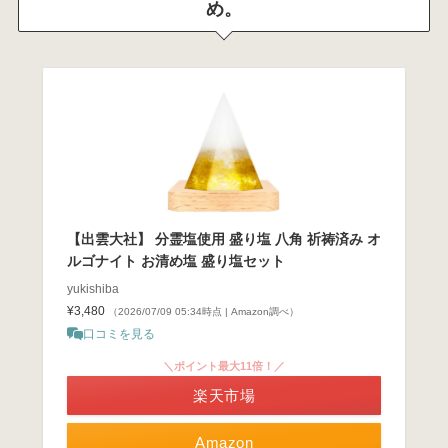
め。
【出雲大社】 分霊塩使用 盛り塩 八角 祈祷済み オ
ルゴナイト お清め塩 盛り塩セット
yukishiba
¥3,480
（2026/07/09 05:34時点 | Amazon調べ）
口コミを見る
＼ポイント最大11倍！／
楽天市場
Amazon