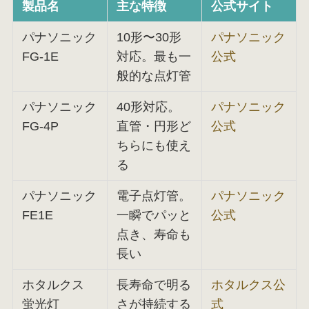
製品名
主な特徴
公式サイト
パナソニック
10形〜30形
パナソニック
FG-1E
対応。最も一
公式
般的な点灯管
パナソニック
40形対応。
パナソニック
FG-4P
直管・円形ど
公式
ちらにも使え
る
パナソニック
電子点灯管。
パナソニック
FE1E
一瞬でパッと
公式
点き、寿命も
長い
ホタルクス
長寿命で明る
ホタルクス公
蛍光灯
さが持続する
式