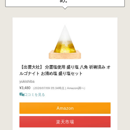
め。
【出雲大社】 分霊塩使用 盛り塩 八角 祈祷済み オ
ルゴナイト お清め塩 盛り塩セット
yukishiba
¥3,480
（2026/07/09 05:34時点 | Amazon調べ）
口コミを見る
Amazon
楽天市場