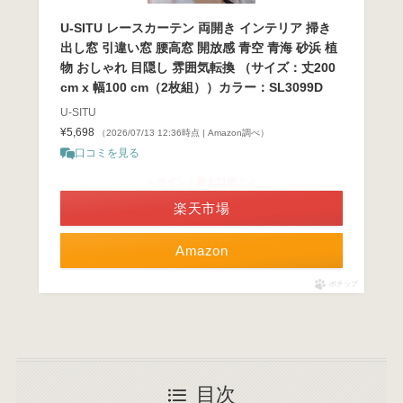
U-SITU レースカーテン 両開き インテリア 掃き
出し窓 引違い窓 腰高窓 開放感 青空 青海 砂浜 植
物 おしゃれ 目隠し 雰囲気転換 （サイズ：丈200
cm x 幅100 cm（2枚組））カラー：SL3099D
U-SITU
¥5,698
（2026/07/13 12:36時点 | Amazon調べ）
口コミを見る
＼ポイント最大11倍！／
楽天市場
Amazon
ポチップ
目次