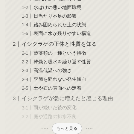
水はけの悪い地面環境
日当たり不足の影響
踏み固められた土の状態
表面に水が残りやすい構造
イシクラゲの正体と性質を知る
藍藻類の一種という特徴
乾燥と吸水を繰り返す性質
高温低温への強さ
季節を問わない発生傾向
土や石の表面への定着
イシクラゲが急に増えたと感じる理由
雨が続いた後の変化
庭や通路の排水不良
もっと見る