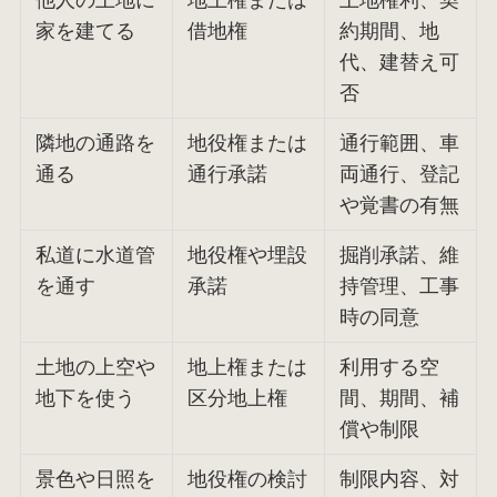
他人の土地に
地上権または
土地権利、契
家を建てる
借地権
約期間、地
代、建替え可
否
隣地の通路を
地役権または
通行範囲、車
通る
通行承諾
両通行、登記
や覚書の有無
私道に水道管
地役権や埋設
掘削承諾、維
を通す
承諾
持管理、工事
時の同意
土地の上空や
地上権または
利用する空
地下を使う
区分地上権
間、期間、補
償や制限
景色や日照を
地役権の検討
制限内容、対