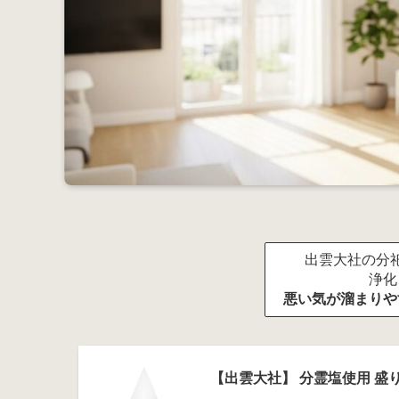
出雲大社の分祀
浄化
悪い気が溜まりや
【出雲大社】 分霊塩使用 盛り