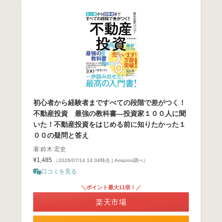
初心者から経験者まですべての段階で差がつく！
不動産投資 最強の教科書―投資家１００人に聞
いた！不動産投資をはじめる前に知りたかった１
００の疑問と答え
著:鈴木 宏史
¥1,485
（2026/07/14 14:34時点 | Amazon調べ）
口コミを見る
＼ポイント最大11倍！／
楽天市場