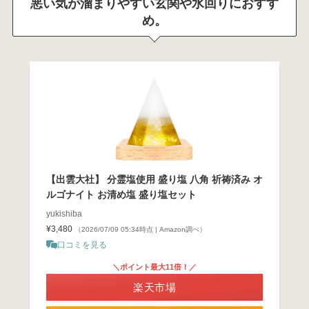
悪い気が溜まりやすい玄関や水回りにおすす
め。
【出雲大社】 分霊塩使用 盛り塩 八角 祈祷済み オ
ルゴナイト お清め塩 盛り塩セット
yukishiba
¥3,480
（2026/07/09 05:34時点 | Amazon調べ）
口コミを見る
＼ポイント最大11倍！／
楽天市場