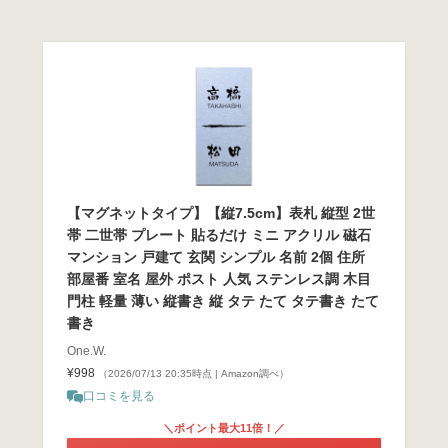
【マグネットタイプ】【縦7.5cm】表札 縦型 2世
帯 二世帯 プレート 貼るだけ ミニ アクリル 磁石
マンション 戸建て 玄関 シンプル 名前 2個 住所
部屋番 室名 屋外 ポスト 人気 ステンレス調 木目
門柱 軽量 薄い 縦書き 縦 タテ たて タテ書き たて
書き
One.W.
¥998
（2026/07/13 20:35時点 | Amazon調べ）
口コミを見る
＼ポイント最大11倍！／