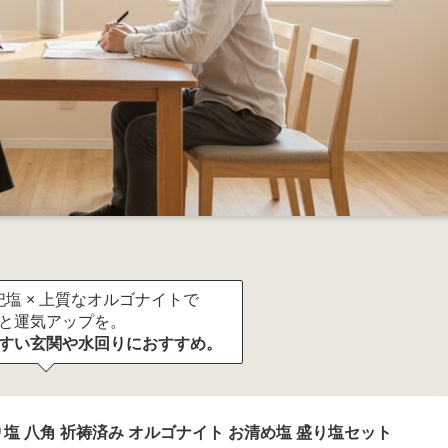
塩 × 上質なオルゴナイトで
と運気アップを。
すい玄関や水回りにおすすめ。
塩 八角 祈祷済み オルゴナイト お清め塩 盛り塩セット