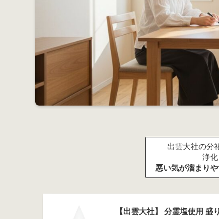
出雲大社の分祀
浄化
悪い気が溜まりや
【出雲大社】 分霊塩使用 盛り