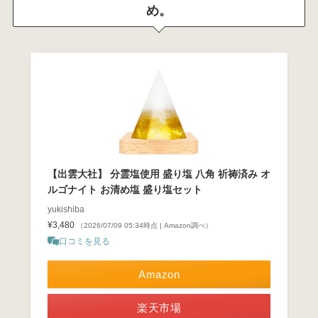
め。
【出雲大社】 分霊塩使用 盛り塩 八角 祈祷済み オ
ルゴナイト お清め塩 盛り塩セット
yukishiba
¥3,480
（2026/07/09 05:34時点 | Amazon調べ）
口コミを見る
Amazon
楽天市場