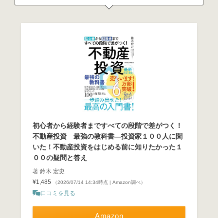
初心者から経験者まですべての段階で差がつく！
不動産投資 最強の教科書―投資家１００人に聞
いた！不動産投資をはじめる前に知りたかった１
００の疑問と答え
著:鈴木 宏史
¥1,485
（2026/07/14 14:34時点 | Amazon調べ）
口コミを見る
Amazon