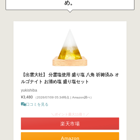
め。
【出雲大社】 分霊塩使用 盛り塩 八角 祈祷済み オ
ルゴナイト お清め塩 盛り塩セット
yukishiba
¥3,480
（2026/07/09 05:34時点 | Amazon調べ）
口コミを見る
＼ポイント最大11倍！／
楽天市場
Amazon