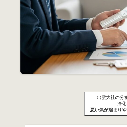
出雲大社の分祀
浄化
悪い気が溜まりや