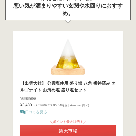
悪い気が溜まりやすい玄関や水回りにおすす
め。
【出雲大社】 分霊塩使用 盛り塩 八角 祈祷済み オ
ルゴナイト お清め塩 盛り塩セット
yukishiba
¥3,480
（2026/07/09 05:34時点 | Amazon調べ）
口コミを見る
＼ポイント最大11倍！／
楽天市場