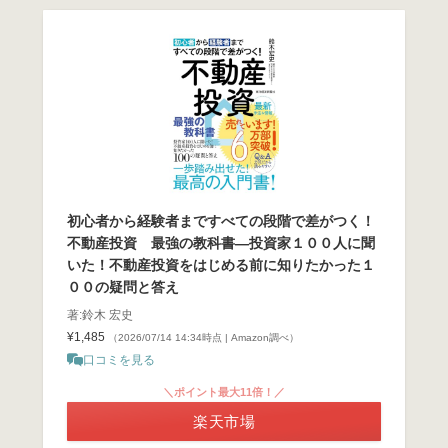
初心者から経験者まですべての段階で差がつく！
不動産投資 最強の教科書―投資家１００人に聞
いた！不動産投資をはじめる前に知りたかった１
００の疑問と答え
著:鈴木 宏史
¥1,485
（2026/07/14 14:34時点 | Amazon調べ）
口コミを見る
＼ポイント最大11倍！／
楽天市場