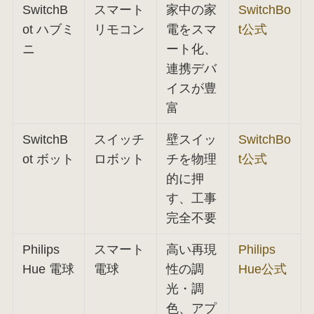
SwitchB
スマート
家中の家
SwitchBo
ot ハブミ
リモコン
電をスマ
t公式
ニ
ート化、
連携デバ
イスが豊
富
SwitchB
スイッチ
壁スイッ
SwitchBo
ot ボット
ロボット
チを物理
t公式
的に押
す、工事
完全不要
Philips
スマート
高い再現
Philips
Hue 電球
電球
性の調
Hue公式
光・調
色、アプ