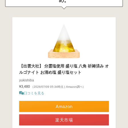
め。
【出雲大社】 分霊塩使用 盛り塩 八角 祈祷済み オ
ルゴナイト お清め塩 盛り塩セット
yukishiba
¥3,480
（2026/07/09 05:34時点 | Amazon調べ）
口コミを見る
Amazon
楽天市場