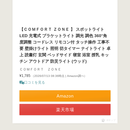
【ＣＯＭＦＯＲＴ ＺＯＮＥ 】 スポットライト
LED 充電式 ブラケットライト 調光 調色 360°角
度調整 コードレス リモコン付 タッチ操作 工事不
要 壁掛けライト 照明 切タイマー ナイトライト 卓
上 読書灯 玄関 ベッドサイド 寝室 浴室 授乳 キッ
チン アウトドア 防災ライト (ウッド)
ＣＯＭＦＯＲＴ ＺＯＮＥ
¥1,785
（2026/07/13 08:36時点 | Amazon調べ）
口コミを見る
Amazon
楽天市場
ポチップ