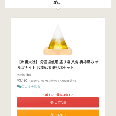
め。
【出雲大社】 分霊塩使用 盛り塩 八角 祈祷済み オ
ルゴナイト お清め塩 盛り塩セット
yukishiba
¥3,480
（2026/07/09 05:34時点 | Amazon調べ）
口コミを見る
＼ポイント最大11倍！／
楽天市場
Amazon