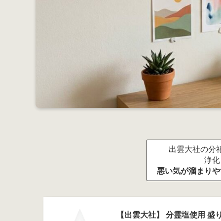
出雲大社の分祀
浄化
悪い気が溜まりや
【出雲大社】 分霊塩使用 盛り