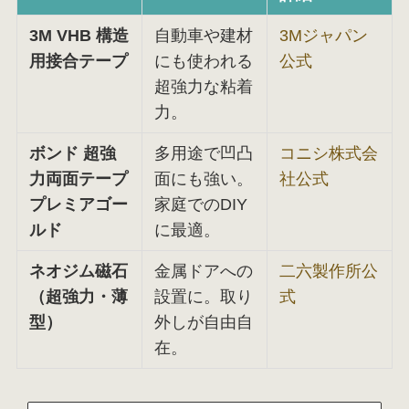
3M VHB 構造
自動車や建材
3Mジャパン
用接合テープ
にも使われる
公式
超強力な粘着
力。
ボンド 超強
多用途で凹凸
コニシ株式会
力両面テープ
面にも強い。
社公式
プレミアゴー
家庭でのDIY
ルド
に最適。
ネオジム磁石
金属ドアへの
二六製作所公
（超強力・薄
設置に。取り
式
型）
外しが自由自
在。