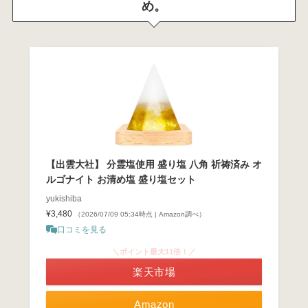
め。
【出雲大社】 分霊塩使用 盛り塩 八角 祈祷済み オ
ルゴナイト お清め塩 盛り塩セット
yukishiba
¥3,480
（2026/07/09 05:34時点 | Amazon調べ）
口コミを見る
＼ポイント最大11倍！／
楽天市場
Amazon